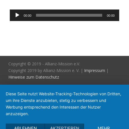
Audio-
00:00
00:00
Player
Copyright © 2019 - Allianz-Mission e.V.
Copyright 2019 by Allianz-Mission e. V. |
Impressum
|
Hinweise zum Datenschutz
Diese Seite nutzt Website-Tracking-Technologien von Dritten,
um ihre Dienste anzubieten, stetig zu verbessern und
Werbung entsprechend den Interessen der Nutzer
anzuzeigen.
ABLEHNEN
AKZEPTIEREN
MEHR