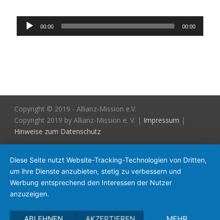
Audio-
00:00
00:00
Player
Copyright © 2019 - Allianz-Mission e.V.
Copyright 2019 by Allianz-Mission e. V. |
Impressum
|
Hinweise zum Datenschutz
Diese Seite nutzt Website-Tracking-Technologien von Dritten,
um ihre Dienste anzubieten, stetig zu verbessern und
Werbung entsprechend den Interessen der Nutzer
anzuzeigen.
ABLEHNEN
AKZEPTIEREN
MEHR